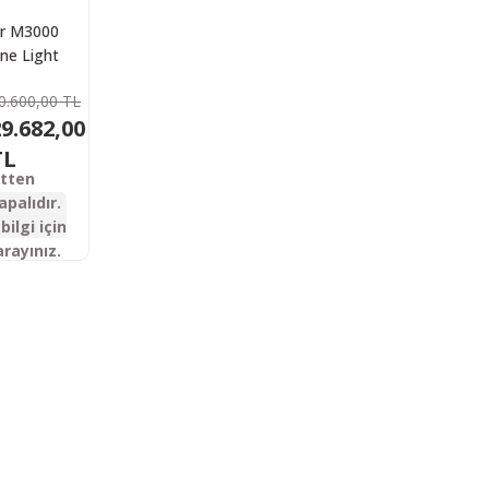
r M3000
ne Light
etic V2
0.600,00 TL
tik Av
9.682,00
feği
TL
etten
apalıdır.
bilgi için
arayınız.