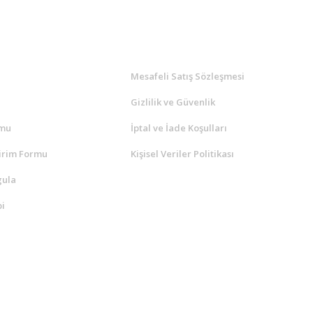
l
ALIŞVERİŞ
a
Mesafeli Satış Sözleşmesi
Gizlilik ve Güvenlik
rmu
İptal ve İade Koşulları
irim Formu
Kişisel Veriler Politikası
gula
i