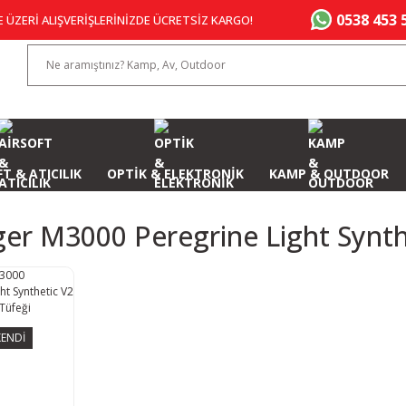
0538 453 
E ÜZERİ ALIŞVERİŞLERİNİZDE ÜCRETSİZ KARGO!
T & ATICILIK
OPTİK & ELEKTRONİK
KAMP & OUTDOOR
er M3000 Peregrine Light Synth
ENDİ