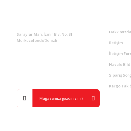
KURUMSAL
Kurumsa
Hakkımızd
Saraylar Mah. İzmir Blv. No: 81
Merkezefendi/Denizli
İletişim
İletişim Fo
Müşteri Destek
0 538 453 59 14
Havale Bild
Sipariş Sor
info@kocaavpazari.com
Kargo Takib
Mağazamızı gezdiniz mi?