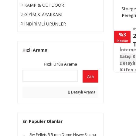
KAMP & OUTDOOR
Stoege
GİYİM & AYAKKABI
Peregri
Synth
İNDİRİMLİ ÜRÜNLER
3
Otoma
%3
2
Tü
İndirim
İntern
Hızlı Arama
Satışı K
Detaylı 
Hızlı Ürün Arama
lütfen 
Ara
Detaylı Arama
En Populer Olanlar
Sky Pellets 5,5 mm Dome Heavy Saçma