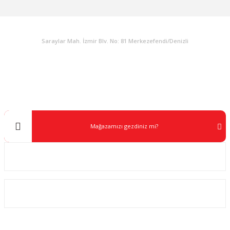
KURUMSAL
Saraylar Mah. İzmir Blv. No: 81 Merkezefendi/Denizli
Müşteri Destek
0 538 453 59 14
info@kocaavpazari.com
Mağazamızı gezdiniz mi?
Kurumsal
ALIŞVERİŞ
SOSYAL MEDYA