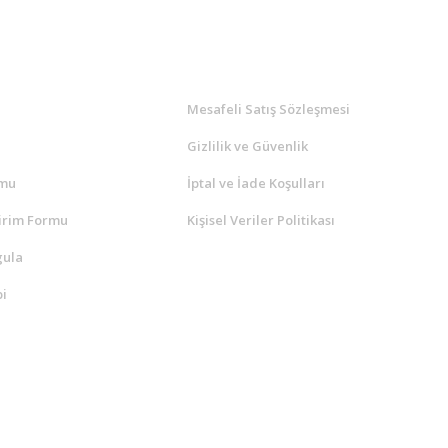
l
ALIŞVERİŞ
a
Mesafeli Satış Sözleşmesi
Gizlilik ve Güvenlik
rmu
İptal ve İade Koşulları
irim Formu
Kişisel Veriler Politikası
gula
i