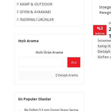
KAMP & OUTDOOR
Stoege
GİYİM & AYAKKABI
Peregri
Synth
İNDİRİMLİ ÜRÜNLER
3
Otoma
%3
2
Tü
İndirim
İntern
Hızlı Arama
Satışı K
Detaylı 
Hızlı Ürün Arama
lütfen 
Ara
Detaylı Arama
En Populer Olanlar
Sky Pellets 5,5 mm Dome Heavy Saçma