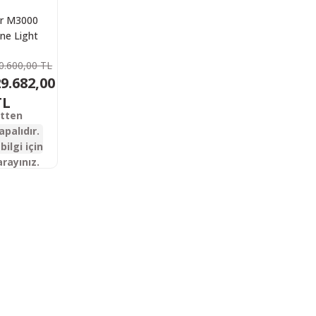
r M3000
ne Light
etic V2
0.600,00 TL
tik Av
9.682,00
feği
TL
etten
apalıdır.
bilgi için
arayınız.