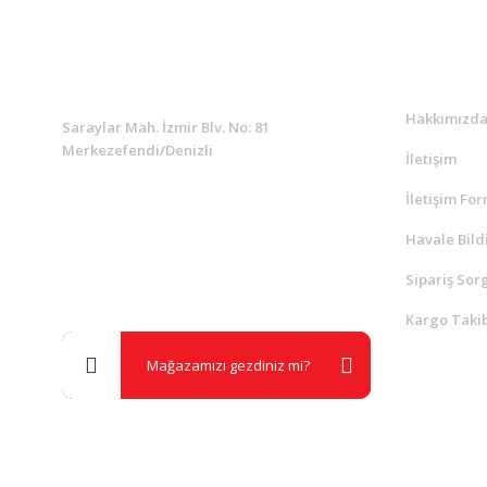
KURUMSAL
Kurumsa
Hakkımızd
Saraylar Mah. İzmir Blv. No: 81
Merkezefendi/Denizli
İletişim
İletişim Fo
Müşteri Destek
0 538 453 59 14
Havale Bild
Sipariş Sor
info@kocaavpazari.com
Kargo Takib
Mağazamızı gezdiniz mi?