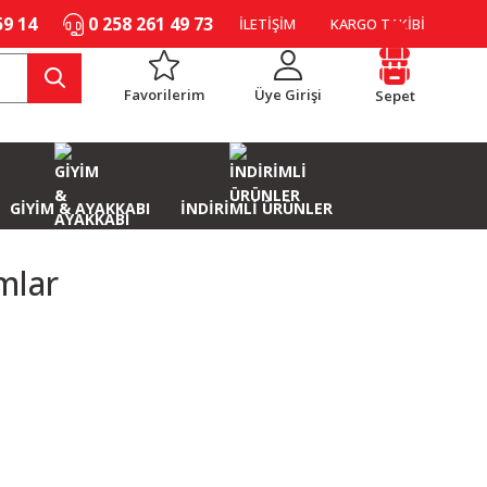
59 14
0 258 261 49 73
İLETİŞİM
KARGO TAKİBİ
Favorilerim
Üye Girişi
Sepet
GİYİM & AYAKKABI
İNDİRİMLİ ÜRÜNLER
mlar