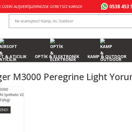
0538 453 
E ÜZERİ ALIŞVERİŞLERİNİZDE ÜCRETSİZ KARGO!
T & ATICILIK
OPTİK & ELEKTRONİK
KAMP & OUTDOOR
ger M3000 Peregrine Light Yoru
ENDİ