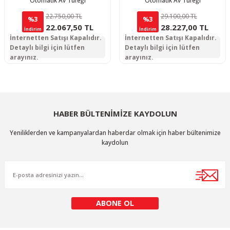
Otomatik Av Tüfeği
Otomatik Av Tüfeği
22.750,00 TL
29.100,00 TL
%3
%3
22.067,50 TL
28.227,00 TL
İndirim
İndirim
İnternetten Satışı Kapalıdır.
İnternetten Satışı Kapalıdır.
Detaylı bilgi için lütfen
Detaylı bilgi için lütfen
arayınız.
arayınız.
HABER BÜLTENİMİZE KAYDOLUN
Yeniliklerden ve kampanyalardan haberdar olmak için haber bültenimize
kaydolun
ABONE OL