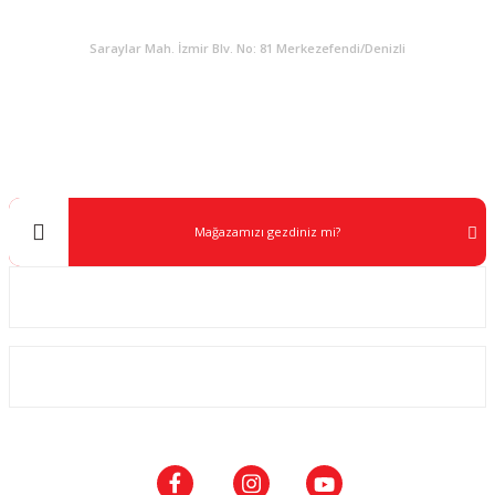
KURUMSAL
Saraylar Mah. İzmir Blv. No: 81 Merkezefendi/Denizli
Müşteri Destek
0 538 453 59 14
info@kocaavpazari.com
Mağazamızı gezdiniz mi?
Kurumsal
ALIŞVERİŞ
SOSYAL MEDYA