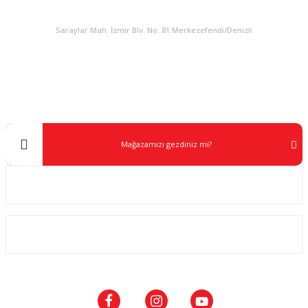
KURUMSAL
Saraylar Mah. İzmir Blv. No: 81 Merkezefendi/Denizli
Müşteri Destek
0 538 453 59 14
info@kocaavpazari.com
Mağazamızı gezdiniz mi?
Kurumsal
ALIŞVERİŞ
SOSYAL MEDYA