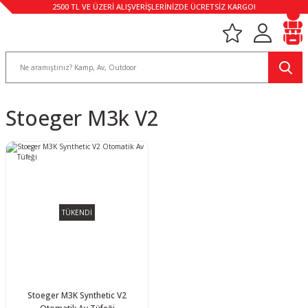
2500 TL VE ÜZERİ ALIŞVERİŞLERİNİZDE ÜCRETSİZ KARGO!
Stoeger M3k V2
TÜKENDİ
Stoeger M3K Synthetic V2