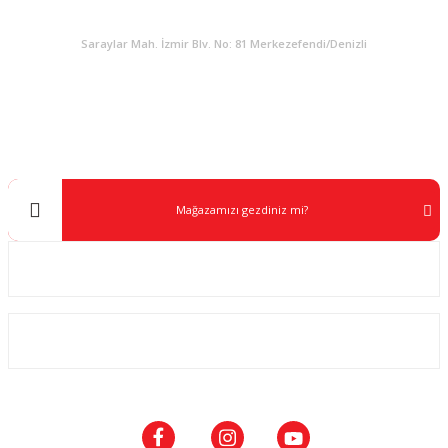
KURUMSAL
Saraylar Mah. İzmir Blv. No: 81 Merkezefendi/Denizli
Müşteri Destek
0 538 453 59 14
info@kocaavpazari.com
Mağazamızı gezdiniz mi?
Kurumsal
ALIŞVERİŞ
SOSYAL MEDYA