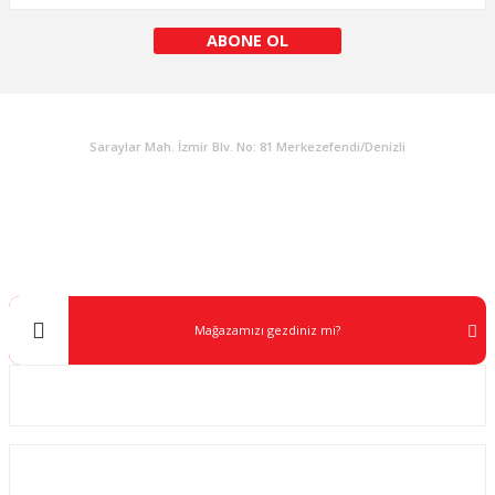
ABONE OL
KURUMSAL
Saraylar Mah. İzmir Blv. No: 81 Merkezefendi/Denizli
Müşteri Destek
0 538 453 59 14
info@kocaavpazari.com
Mağazamızı gezdiniz mi?
Kurumsal
ALIŞVERİŞ