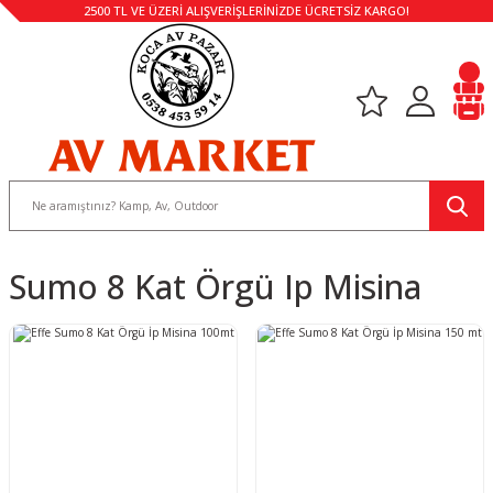
2500 TL VE ÜZERİ ALIŞVERİŞLERİNİZDE ÜCRETSİZ KARGO!
Sumo 8 Kat Örgü Ip Misina