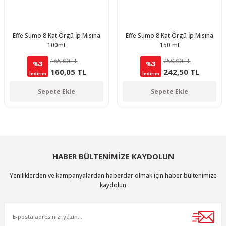
Effe Sumo 8 Kat Örgü İp Misina
Effe Sumo 8 Kat Örgü İp Misina
100mt
150 mt
165,00 TL
250,00 TL
%3
%3
160,05 TL
242,50 TL
İndirim
İndirim
Sepete Ekle
Sepete Ekle
HABER BÜLTENİMİZE KAYDOLUN
Yeniliklerden ve kampanyalardan haberdar olmak için haber bültenimize
kaydolun