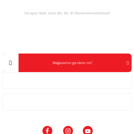
KURUMSAL
Saraylar Mah. İzmir Blv. No: 81 Merkezefendi/Denizli
Müşteri Destek
0 538 453 59 14
info@kocaavpazari.com
Mağazamızı gezdiniz mi?
Kurumsal
ALIŞVERİŞ
SOSYAL MEDYA