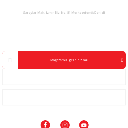
KURUMSAL
Saraylar Mah. İzmir Blv. No: 81 Merkezefendi/Denizli
Müşteri Destek
0 538 453 59 14
info@kocaavpazari.com
Mağazamızı gezdiniz mi?
Kurumsal
ALIŞVERİŞ
SOSYAL MEDYA