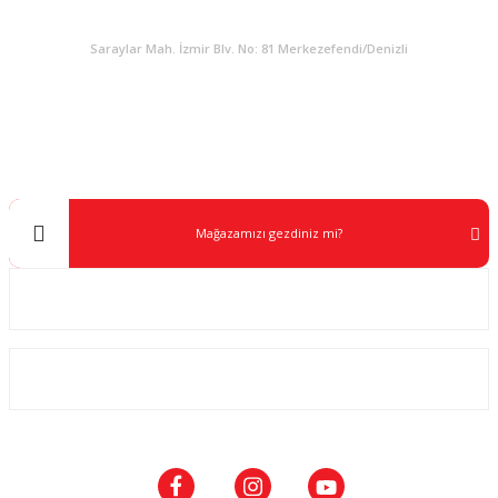
KURUMSAL
Saraylar Mah. İzmir Blv. No: 81 Merkezefendi/Denizli
Müşteri Destek
0 538 453 59 14
info@kocaavpazari.com
Mağazamızı gezdiniz mi?
Kurumsal
ALIŞVERİŞ
SOSYAL MEDYA