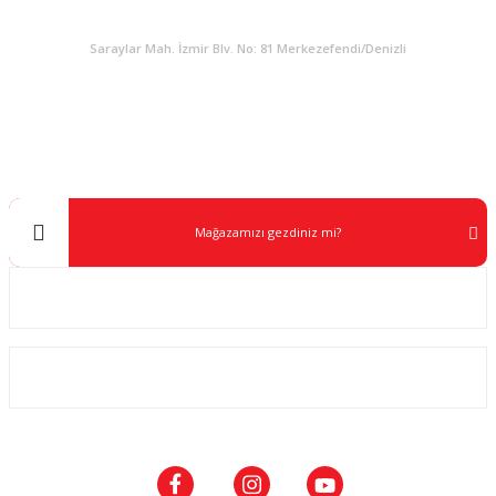
KURUMSAL
Saraylar Mah. İzmir Blv. No: 81 Merkezefendi/Denizli
Müşteri Destek
0 538 453 59 14
info@kocaavpazari.com
Mağazamızı gezdiniz mi?
Kurumsal
ALIŞVERİŞ
SOSYAL MEDYA