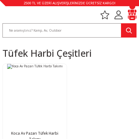
2500 TL VE ÜZERİ ALIŞVERİŞLERİNİZDE ÜCRETSİZ KARGO!
Tüfek Harbi Çeşitleri
Koca Av Pazarı Tüfek Harbi