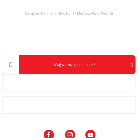
KURUMSAL
Saraylar Mah. İzmir Blv. No: 81 Merkezefendi/Denizli
Müşteri Destek
0 538 453 59 14
info@kocaavpazari.com
Mağazamızı gezdiniz mi?
Kurumsal
ALIŞVERİŞ
SOSYAL MEDYA