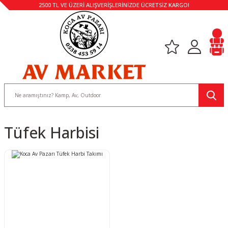
2500 TL VE ÜZERİ ALIŞVERİŞLERİNİZDE ÜCRETSİZ KARGO!
Tüfek Harbisi