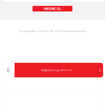
ABONE OL
KURUMSAL
Saraylar Mah. İzmir Blv. No: 81 Merkezefendi/Denizli
Müşteri Destek
0 538 453 59 14
info@kocaavpazari.com
Mağazamızı gezdiniz mi?
Kurumsal
ALIŞVERİŞ