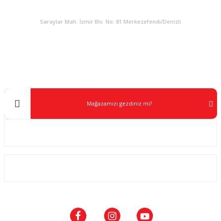
KURUMSAL
Saraylar Mah. İzmir Blv. No: 81 Merkezefendi/Denizli
Müşteri Destek
0 538 453 59 14
info@kocaavpazari.com
Mağazamızı gezdiniz mi?
Kurumsal
ALIŞVERİŞ
SOSYAL MEDYA