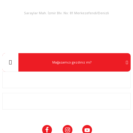
KURUMSAL
Saraylar Mah. İzmir Blv. No: 81 Merkezefendi/Denizli
Müşteri Destek
0 538 453 59 14
info@kocaavpazari.com
Mağazamızı gezdiniz mi?
Kurumsal
ALIŞVERİŞ
SOSYAL MEDYA