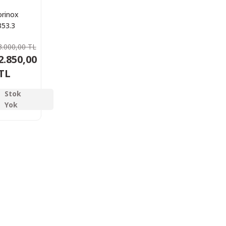
orinox
353.3
ker Çakı
3.000,00 TL
2.850,00
TL
Stok
Yok