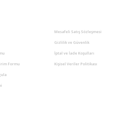
l
ALIŞVERİŞ
a
Mesafeli Satış Sözleşmesi
Gizlilik ve Güvenlik
rmu
İptal ve İade Koşulları
irim Formu
Kişisel Veriler Politikası
gula
i