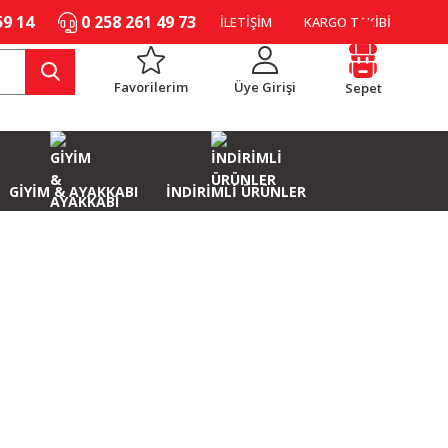
59 14
0 258 261 49 73
İLETİŞİM
KARGO TAKİBİ
Favorilerim
Üye Girişi
Sepet
GİYİM & AYAKKABI
İNDİRİMLİ ÜRÜNLER