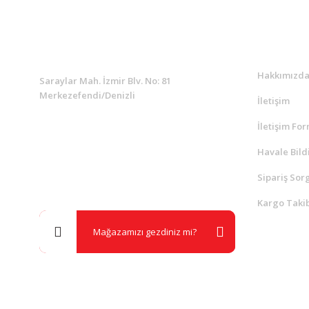
KURUMSAL
Kurumsa
Hakkımızd
Saraylar Mah. İzmir Blv. No: 81
Merkezefendi/Denizli
İletişim
İletişim Fo
Müşteri Destek
0 538 453 59 14
Havale Bild
Sipariş Sor
info@kocaavpazari.com
Kargo Takib
Mağazamızı gezdiniz mi?