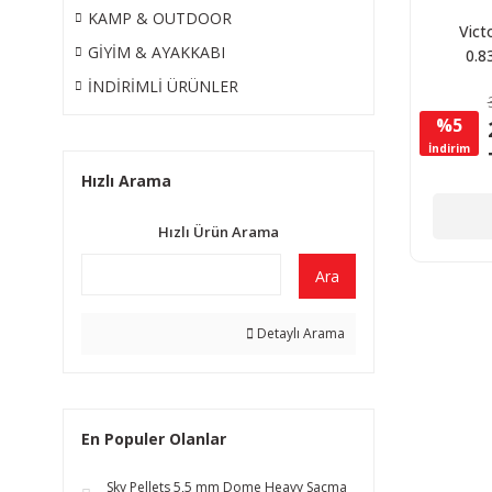
KAMP & OUTDOOR
Vict
GİYİM & AYAKKABI
0.8
Picknic
İNDİRİMLİ ÜRÜNLER
%5
İndirim
Hızlı Arama
Hızlı Ürün Arama
Ara
Detaylı Arama
En Populer Olanlar
Sky Pellets 5,5 mm Dome Heavy Saçma