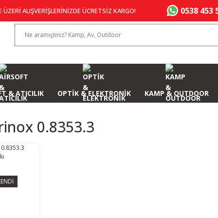
0538 453 
E ÜZERİ ALIŞVERİŞLERİNİZDE ÜCRETSİZ KARGO!
T & ATICILIK
OPTİK & ELEKTRONİK
KAMP & OUTDOOR
rinox 0.8353.3
ENDİ