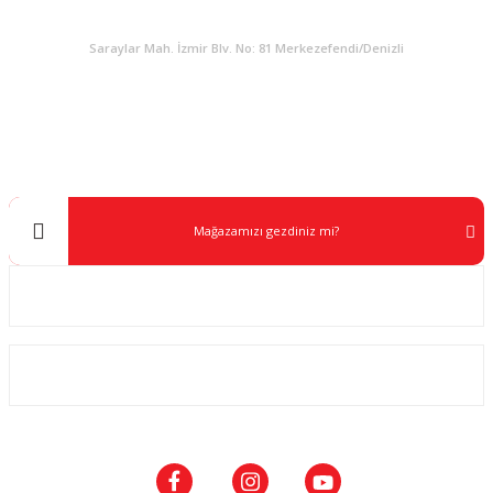
KURUMSAL
Saraylar Mah. İzmir Blv. No: 81 Merkezefendi/Denizli
Müşteri Destek
0 538 453 59 14
info@kocaavpazari.com
Mağazamızı gezdiniz mi?
Kurumsal
ALIŞVERİŞ
SOSYAL MEDYA