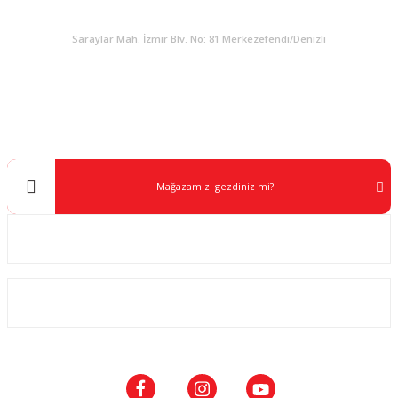
KURUMSAL
Saraylar Mah. İzmir Blv. No: 81 Merkezefendi/Denizli
Müşteri Destek
0 538 453 59 14
info@kocaavpazari.com
Mağazamızı gezdiniz mi?
Kurumsal
ALIŞVERİŞ
SOSYAL MEDYA