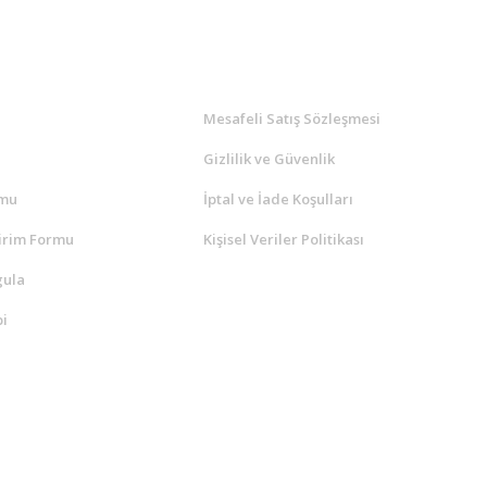
l
ALIŞVERİŞ
a
Mesafeli Satış Sözleşmesi
Gizlilik ve Güvenlik
rmu
İptal ve İade Koşulları
irim Formu
Kişisel Veriler Politikası
gula
i