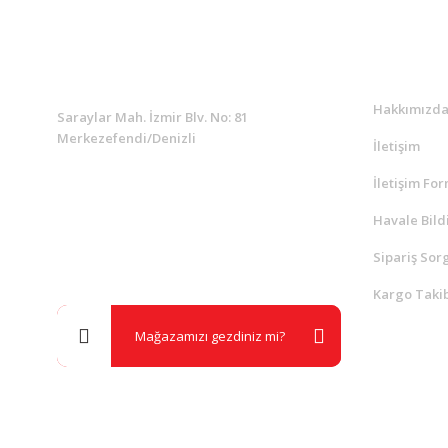
KURUMSAL
Kurumsa
Hakkımızd
Saraylar Mah. İzmir Blv. No: 81
Merkezefendi/Denizli
İletişim
İletişim Fo
Müşteri Destek
0 538 453 59 14
Havale Bild
Sipariş Sor
info@kocaavpazari.com
Kargo Takib
Mağazamızı gezdiniz mi?