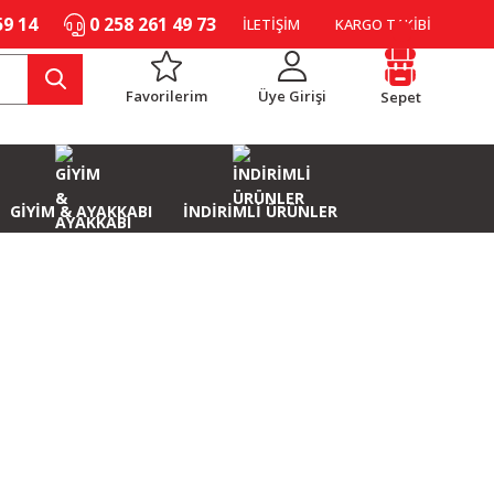
59 14
0 258 261 49 73
İLETİŞİM
KARGO TAKİBİ
Favorilerim
Üye Girişi
Sepet
GİYİM & AYAKKABI
İNDİRİMLİ ÜRÜNLER