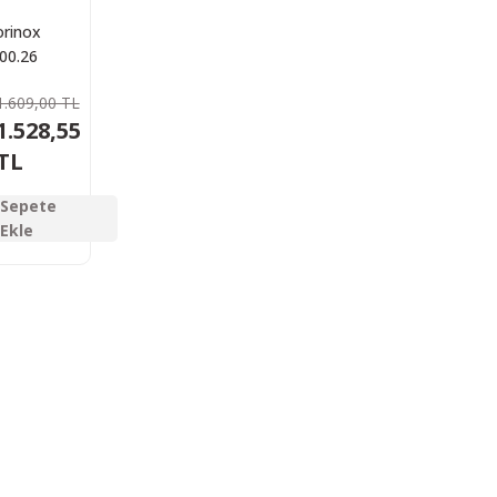
orinox
00.26
r Range,
1.609,00 TL
 Çakı
1.528,55
TL
Sepete
Ekle