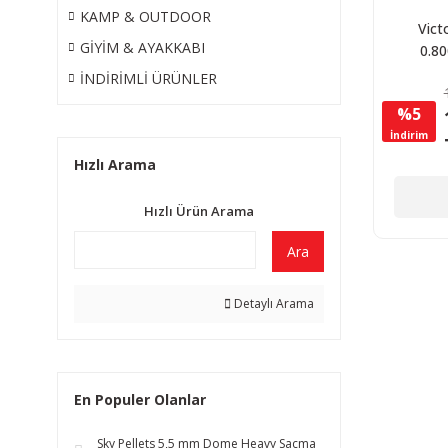
KAMP & OUTDOOR
Vict
GİYİM & AYAKKABI
0.80
Pionee
İNDİRİMLİ ÜRÜNLER
Alox
%5
İndirim
Hızlı Arama
Hızlı Ürün Arama
Ara
Detaylı Arama
En Populer Olanlar
Sky Pellets 5,5 mm Dome Heavy Saçma