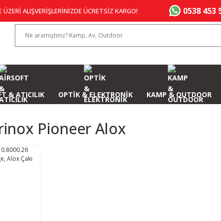
0538 453 
E ÜZERİ ALIŞVERİŞLERİNİZDE ÜCRETSİZ KARGO!
T & ATICILIK
OPTİK & ELEKTRONİK
KAMP & OUTDOOR
rinox Pioneer Alox