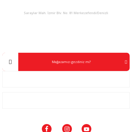
KURUMSAL
Saraylar Mah. İzmir Blv. No: 81 Merkezefendi/Denizli
Müşteri Destek
0 538 453 59 14
info@kocaavpazari.com
Mağazamızı gezdiniz mi?
Kurumsal
ALIŞVERİŞ
SOSYAL MEDYA