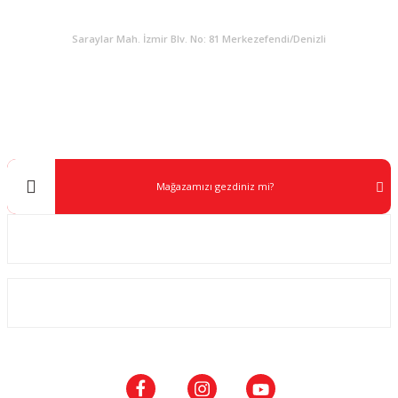
KURUMSAL
Saraylar Mah. İzmir Blv. No: 81 Merkezefendi/Denizli
Müşteri Destek
0 538 453 59 14
info@kocaavpazari.com
Mağazamızı gezdiniz mi?
Kurumsal
ALIŞVERİŞ
SOSYAL MEDYA