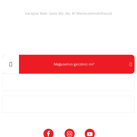
KURUMSAL
Saraylar Mah. İzmir Blv. No: 81 Merkezefendi/Denizli
Müşteri Destek
0 538 453 59 14
info@kocaavpazari.com
Mağazamızı gezdiniz mi?
Kurumsal
ALIŞVERİŞ
SOSYAL MEDYA