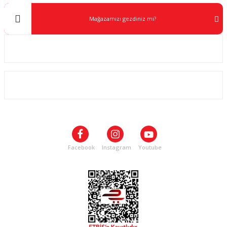
kullanımı önerilir.
Mağazamızı gezdiniz mi?
Kurumsal
ALIŞVERİŞ
SOSYAL MEDYA
Facebook
Instagram
Youtube