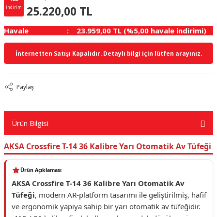
780.00 TL
KAZANÇ
25.220,00 TL
indirim
Havale
23.959,00 TL (%5,00 havale indirimi)
İnternetten Satışı Kapalıdır. Detaylı bilgi için lütfen arayınız.
Paylaş
Ürün Bilgisi
AKSA Crossfire T-14 36 Kalibre Yarı Otomatik Av Tüfeği
Ürün Açıklaması
AKSA Crossfire T-14 36 Kalibre Yarı Otomatik Av
Tüfeği
, modern AR-platform tasarımı ile geliştirilmiş, hafif
ve ergonomik yapıya sahip bir yarı otomatik av tüfeğidir.