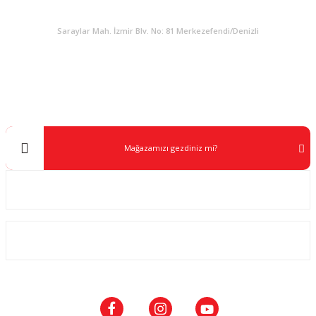
KURUMSAL
Saraylar Mah. İzmir Blv. No: 81 Merkezefendi/Denizli
Müşteri Destek
0 538 453 59 14
info@kocaavpazari.com
Mağazamızı gezdiniz mi?
Kurumsal
ALIŞVERİŞ
SOSYAL MEDYA