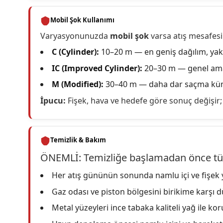
Mobil Şok Kullanımı
Varyasyonunuzda
mobil şok
varsa atış mesafesi
C (Cylinder):
10–20 m — en geniş dağılım, yak
IC (Improved Cylinder):
20–30 m — genel am
M (Modified):
30–40 m — daha dar saçma küm
İpucu:
Fişek, hava ve hedefe göre sonuç değişir; d
Temizlik & Bakım
ÖNEMLİ:
Temizliğe başlamadan önce tü
Her atış gününün sonunda namlu içi ve fişek y
Gaz odası ve piston bölgesini birikime karşı d
Metal yüzeyleri ince tabaka kaliteli yağ ile k