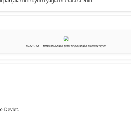
i parçaları koruyucu yağla muhafaza edin.
RS A2+ Plus — teleskopik kundak, ghost-ring nişangâh, Picatinny raylar.
e-Devlet.