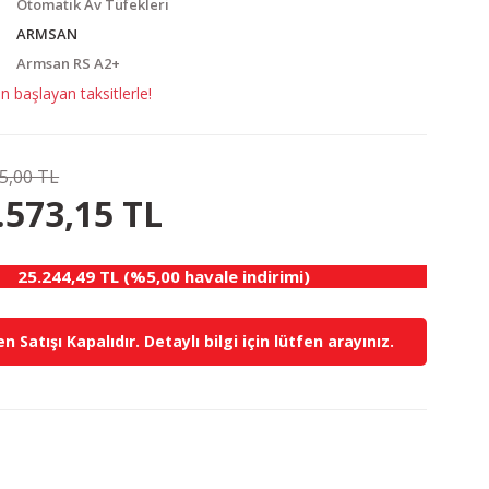
Otomatik Av Tüfekleri
ARMSAN
Armsan RS A2+
 başlayan taksitlerle!
5,00 TL
821.85 TL
KAZANÇ
.573,15 TL
25.244,49 TL (%5,00 havale indirimi)
n Satışı Kapalıdır. Detaylı bilgi için lütfen arayınız.