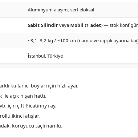
Alüminyum alaşım, sert eloksal
Sabit Silindir
veya
Mobil (1 adet)
— stok konfigür
~3,1–3,2 kg / ~100 cm (namlu ve dipçik ayarına bağ
İstanbul, Türkiye
klı kullanıcı boyları için hızlı ayar.
 ile açık nişan hattı.
b. için çift Picatinny ray.
llü ikinci atışlar.
ndak, koruyucu taçlı namlu.