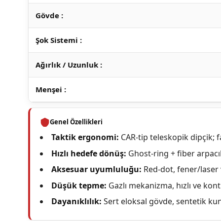
Gövde :
Şok Sistemi :
Ağırlık / Uzunluk :
Menşei :
Genel Özellikleri
Taktik ergonomi:
CAR-tip teleskopik dipçik; far
Hızlı hedefe dönüş:
Ghost-ring + fiber arpacık
Aksesuar uyumluluğu:
Red-dot, fener/laser v
Düşük tepme:
Gazlı mekanizma, hızlı ve kontro
Dayanıklılık:
Sert eloksal gövde, sentetik ku