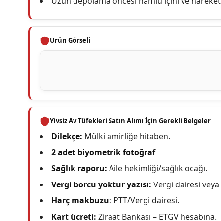
Uzun depolama öncesi namlu içini ve hareketl
Ürün Görseli
Yivsiz Av Tüfekleri Satın Alımı İçin Gerekli Belgeler
Dilekçe:
Mülki amirliğe hitaben.
2 adet biyometrik fotoğraf
Sağlık raporu:
Aile hekimliği/sağlık ocağı.
Vergi borcu yoktur yazısı:
Vergi dairesi veya 
Harç makbuzu:
PTT/Vergi dairesi.
Kart ücreti:
Ziraat Bankası – ETGV hesabına.