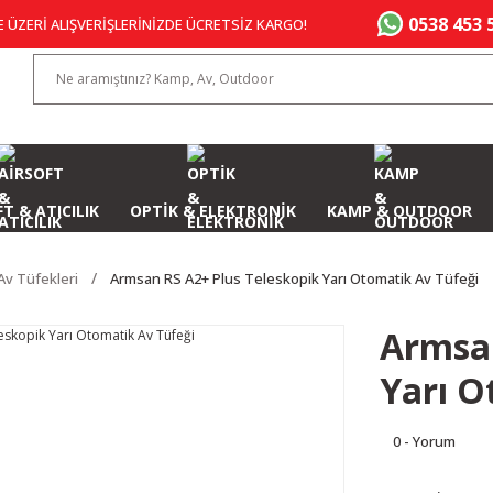
0538 453 
E ÜZERİ ALIŞVERİŞLERİNİZDE ÜCRETSİZ KARGO!
T & ATICILIK
OPTİK & ELEKTRONİK
KAMP & OUTDOOR
Av Tüfekleri
Armsan RS A2+ Plus Teleskopik Yarı Otomatik Av Tüfeği
Armsan
Yarı O
0 - Yorum