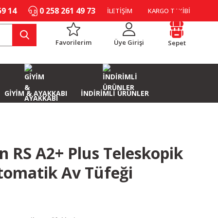
59 14
0 258 261 49 73
İLETİŞİM
KARGO TAKİBİ
Favorilerim
Üye Girişi
Sepet
GİYİM & AYAKKABI
İNDİRİMLİ ÜRÜNLER
 RS A2+ Plus Teleskopik
tomatik Av Tüfeği