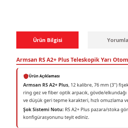
Ürün Bilgisi
Yorumla
Armsan RS A2+ Plus Teleskopik Yarı Otom
Ürün Açıklaması
Armsan RS A2+ Plus
, 12 kalibre, 76 mm (3") fiş
ring gez ve fiber optik arpacık, gövde/elkundağ
ve düşük geri tepme karakteri, hızlı omuzlama ve se
Şok Sistemi Notu:
RS A2+ Plus pazara/stoka gö
konfigürasyonunu teyit ediniz.