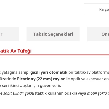
Kargo
r
Taksit Seçenekleri
Öne
atik Av Tüfeği
ek yatağına sahip,
gazlı yarı otomatik
bir taktik/av platform
ı üzerinde
Picatinny (22 mm) raylar
ile optik ve aksesuar en
ri ikinci atışlar için güven verir.
re
sabit silindir şoklu
(taktik kullanım odaklı) veya
mobil şoklu
(