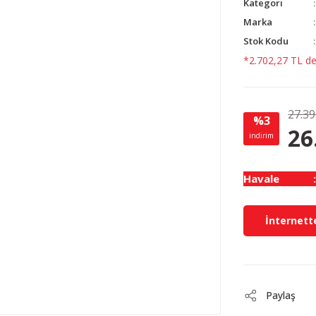
Kategori
Marka
Stok Kodu
*2.702,27 TL den
27.39
%3
26
indirim
Havale
İnternette
Paylaş