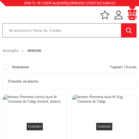
2500 TL VE ÜZERİ ALIŞVERİŞLERİNİZDE ÜCRETSİZ KARGO!
Anasayfa
ARMSAN
Stoktakiler
Toplam 13 ürün
TÜKENDİ
TÜKENDİ