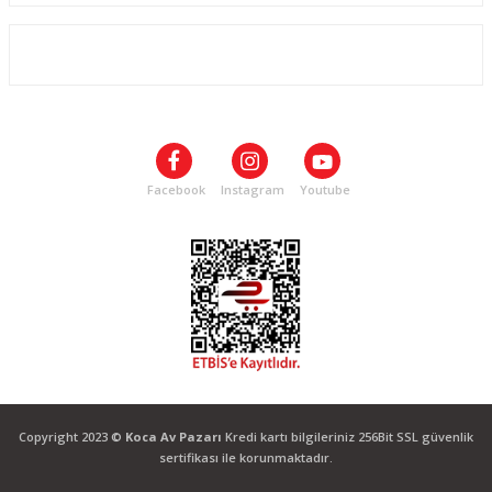
ALIŞVERİŞ
SOSYAL MEDYA
Facebook
Instagram
Youtube
Copyright 2023 ©
Koca Av Pazarı
Kredi kartı bilgileriniz 256Bit SSL güvenlik
sertifikası ile korunmaktadır.