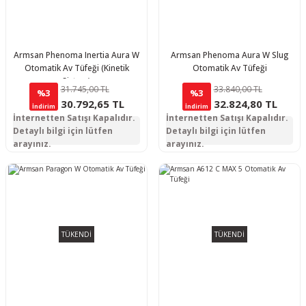
Armsan Phenoma Inertia Aura W
Armsan Phenoma Aura W Slug
Otomatik Av Tüfeği (Kinetik
Otomatik Av Tüfeği
Sistem)
31.745,00 TL
33.840,00 TL
%3
%3
30.792,65 TL
32.824,80 TL
İndirim
İndirim
İnternetten Satışı Kapalıdır.
İnternetten Satışı Kapalıdır.
Detaylı bilgi için lütfen
Detaylı bilgi için lütfen
arayınız.
arayınız.
TÜKENDİ
TÜKENDİ