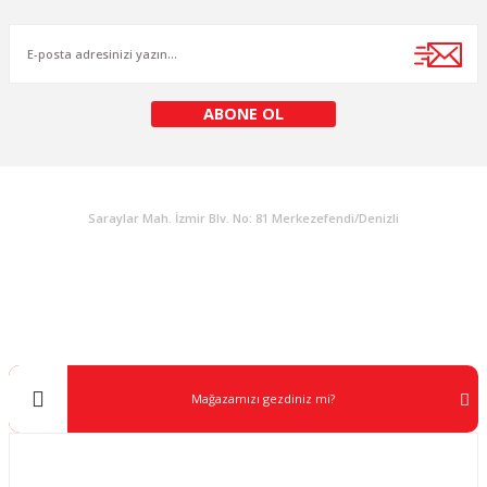
ABONE OL
KURUMSAL
Saraylar Mah. İzmir Blv. No: 81 Merkezefendi/Denizli
Müşteri Destek
0 538 453 59 14
info@kocaavpazari.com
Mağazamızı gezdiniz mi?
Kurumsal