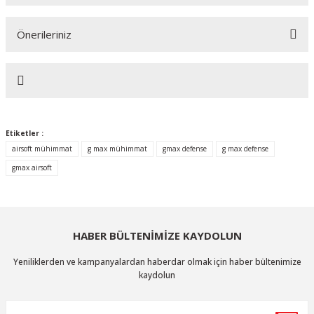
Önerileriniz
Yorum Yaz
Bu ürünün fiyat bilgisi, resim, ürün açıklamalarında ve diğer konularda
yetersiz gördüğünüz noktaları öneri formunu kullanarak tarafımıza
iletebilirsiniz.
Görüş ve önerileriniz için teşekkür ederiz.
Etiketler :
Ürün resmi kalitesiz, bozuk veya görüntülenemiyor.
airsoft mühimmat
g max mühimmat
gmax defense
g max defense
Ürün açıklamasında eksik bilgiler bulunuyor.
gmax airsoft
Ürün bilgilerinde hatalar bulunuyor.
Ürün fiyatı diğer sitelerden daha pahalı.
Bu ürüne benzer farklı alternatifler olmalı.
HABER BÜLTENİMİZE KAYDOLUN
Yeniliklerden ve kampanyalardan haberdar olmak için haber bültenimize
kaydolun