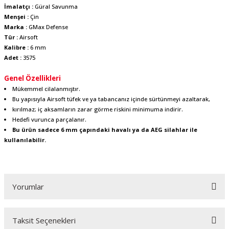
İmalatçı :
Güral Savunma
Menşei :
Çin
Marka :
GMax Defense
Tür :
Airsoft
Kalibre :
6 mm
Adet :
3575
Genel Özellikleri
Mükemmel cilalanmıştır.
Bu yapısıyla Airsoft tüfek ve ya tabancanız içinde sürtünmeyi azaltarak,
kırılmaz; iç aksamların zarar görme riskini minimuma indirir.
Hedefi vurunca parçalanır.
Bu ürün sadece 6 mm çapındaki havalı ya da AEG silahlar ile
kullanılabilir.
Yorumlar
Taksit Seçenekleri
Bu ürüne ilk yorumu siz yapın!