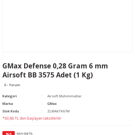
GMax Defense 0,28 Gram 6 mm
Airsoft BB 3575 Adet (1 Kg)
0 - Yorum
Kategori
Airsoft Mühimmatlar
Marka
GMax
Stok Kodu
ZLMA6TK67W
*63,86 TL den başlayan taksitlerle!
661,04 TL
%5