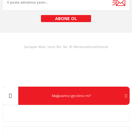
Gönder
ABONE OL
KURUMSAL
Saraylar Mah. İzmir Blv. No: 81 Merkezefendi/Denizli
Müşteri Destek
0 538 453 59 14
info@kocaavpazari.com
Mağazamızı gezdiniz mi?
Kurumsal