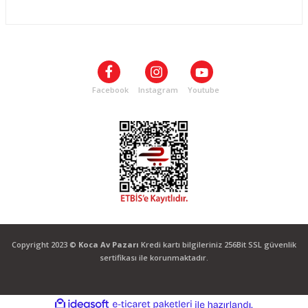
ALIŞVERİŞ
SOSYAL MEDYA
Facebook
Instagram
Youtube
Copyright 2023 ©
Koca Av Pazarı
Kredi kartı bilgileriniz 256Bit SSL güvenlik
sertifikası ile korunmaktadır.
ideasoft
ile
e-