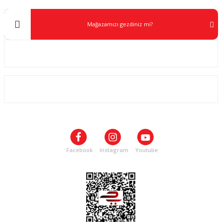
Mağazamızı gezdiniz mi?
Kurumsal
ALIŞVERİŞ
SOSYAL MEDYA
Facebook
Instagram
Youtube