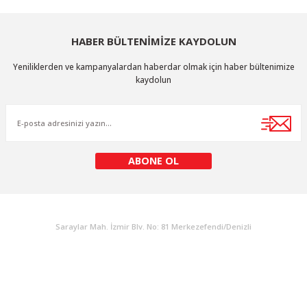
HABER BÜLTENİMİZE KAYDOLUN
Yeniliklerden ve kampanyalardan haberdar olmak için haber bültenimize
kaydolun
ABONE OL
KURUMSAL
Saraylar Mah. İzmir Blv. No: 81 Merkezefendi/Denizli
Müşteri Destek
0 538 453 59 14
info@kocaavpazari.com