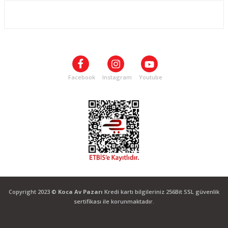
ALIŞVERİŞ
SOSYAL MEDYA
Facebook
Instagram
Youtube
Copyright 2023 ©
Koca Av Pazarı
Kredi kartı bilgileriniz 256Bit SSL güvenlik
sertifikası ile korunmaktadır.