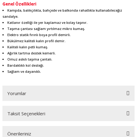
Genel Özellikleri
Kampda, balıkçılıkta, bahçede ve balkonda rahatlıkla kullanabileceğiz
sandalye.
Katlanır özelliği ile yer kaplamaz ve kolay taşınır.
Taşıma çantası sağlam yırtılmaz mikro kumaş.
Elektro statik fırınlı boya profil demirli.
Bükülmez kaliteli kalın profil demir.
Kaliteli kalın petli kumaş.
Ağırlık tartma destek kemerli.
Omuz askılı taşıma çantalı.
Bardaklıklı kol desteği.
Sağlam ve dayanıklı.
Yorumlar
Taksit Seçenekleri
Bu ürüne ilk yorumu siz yapın!
Önerileriniz
Yorum Yaz