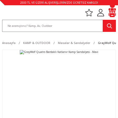
2500 TL VE ÜZERİ ALIŞVERİŞLERİNİZDE ÜCRETSİZ KARGO!
Anasayfa
KAMP & OUTDOOR
Masalar & Sandalyeler
GrayWolf Quat