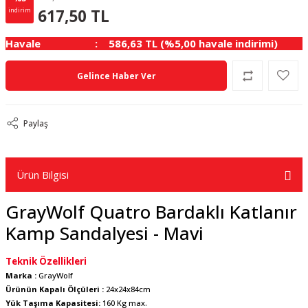
32.50 TL
KAZANÇ
617,50 TL
indirim
Havale
586,63 TL (%5,00 havale indirimi)
Gelince Haber Ver
Paylaş
Ürün Bilgisi
GrayWolf Quatro Bardaklı Katlanır
Kamp Sandalyesi - Mavi
Teknik Özellikleri
Marka :
GrayWolf
Ürünün Kapalı Ölçüleri :
24x24x84cm
Yük Taşıma Kapasitesi:
160 Kg max.