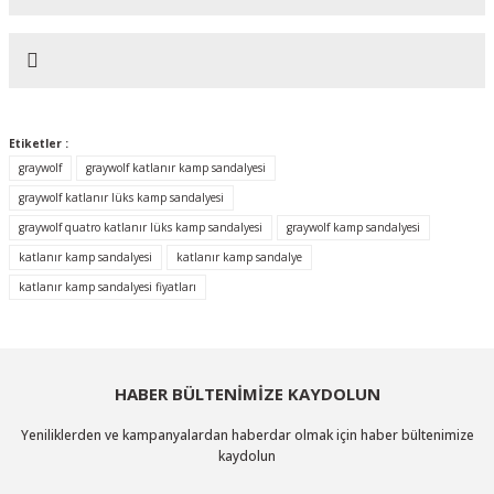
Bu ürünün fiyat bilgisi, resim, ürün açıklamalarında ve diğer konularda
yetersiz gördüğünüz noktaları öneri formunu kullanarak tarafımıza
iletebilirsiniz.
Görüş ve önerileriniz için teşekkür ederiz.
Etiketler :
Ürün resmi kalitesiz, bozuk veya görüntülenemiyor.
graywolf
graywolf katlanır kamp sandalyesi
Ürün açıklamasında eksik bilgiler bulunuyor.
graywolf katlanır lüks kamp sandalyesi
graywolf quatro katlanır lüks kamp sandalyesi
graywolf kamp sandalyesi
Ürün bilgilerinde hatalar bulunuyor.
katlanır kamp sandalyesi
katlanır kamp sandalye
Ürün fiyatı diğer sitelerden daha pahalı.
katlanır kamp sandalyesi fiyatları
Bu ürüne benzer farklı alternatifler olmalı.
HABER BÜLTENİMİZE KAYDOLUN
Yeniliklerden ve kampanyalardan haberdar olmak için haber bültenimize
Gönder
kaydolun