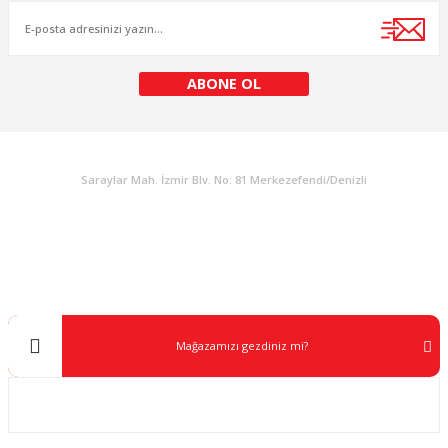
ABONE OL
KURUMSAL
Saraylar Mah. İzmir Blv. No: 81 Merkezefendi/Denizli
Müşteri Destek
0 538 453 59 14
info@kocaavpazari.com
Mağazamızı gezdiniz mi?
Kurumsal