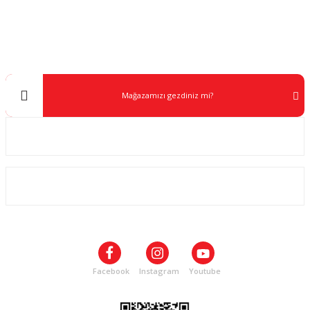
Müşteri Destek
0 538 453 59 14
info@kocaavpazari.com
Mağazamızı gezdiniz mi?
Kurumsal
ALIŞVERİŞ
SOSYAL MEDYA
Facebook
Instagram
Youtube