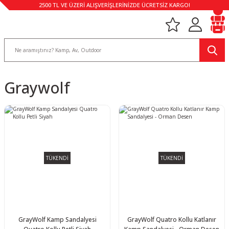
2500 TL VE ÜZERİ ALIŞVERİŞLERİNİZDE ÜCRETSİZ KARGO!
Graywolf
TÜKENDİ
TÜKENDİ
GrayWolf Kamp Sandalyesi
GrayWolf Quatro Kollu Katlanır