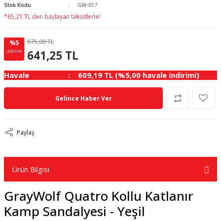
Stok Kodu
GW-017
*65,21 TL den başlayan taksitlerle!
675,00 TL
%5
33.75 TL
KAZANÇ
641,25 TL
indirim
Havale
609,19 TL (%5,00 havale indirimi)
Gelince Haber Ver
Paylaş
Ürün Bilgisi
GrayWolf Quatro Kollu Katlanır
Kamp Sandalyesi - Yeşil