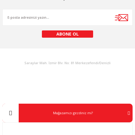
ABONE OL
KURUMSAL
Saraylar Mah. İzmir Blv. No: 81 Merkezefendi/Denizli
Müşteri Destek
0 538 453 59 14
info@kocaavpazari.com
Mağazamızı gezdiniz mi?
Kurumsal