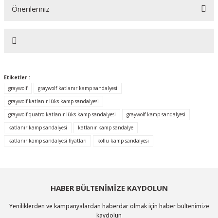
Önerileriniz
Yorum Yaz
Bu ürünün fiyat bilgisi, resim, ürün açıklamalarında ve diğer konularda
yetersiz gördüğünüz noktaları öneri formunu kullanarak tarafımıza
iletebilirsiniz.
Görüş ve önerileriniz için teşekkür ederiz.
Etiketler :
Ürün resmi kalitesiz, bozuk veya görüntülenemiyor.
graywolf
graywolf katlanır kamp sandalyesi
Ürün açıklamasında eksik bilgiler bulunuyor.
graywolf katlanır lüks kamp sandalyesi
graywolf quatro katlanır lüks kamp sandalyesi
graywolf kamp sandalyesi
Ürün bilgilerinde hatalar bulunuyor.
katlanır kamp sandalyesi
katlanır kamp sandalye
Ürün fiyatı diğer sitelerden daha pahalı.
katlanır kamp sandalyesi fiyatları
kollu kamp sandalyesi
Bu ürüne benzer farklı alternatifler olmalı.
HABER BÜLTENİMİZE KAYDOLUN
Yeniliklerden ve kampanyalardan haberdar olmak için haber bültenimize
Gönder
kaydolun