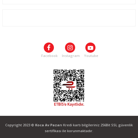
ALIŞVERİŞ
SOSYAL MEDYA
Facebook
Instagram
Youtube
Copyright 2023 ©
Koca Av Pazarı
Kredi kartı bilgileriniz 256Bit SSL güvenlik
sertifikası ile korunmaktadır.