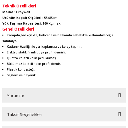
Teknik Özellikleri
Marka :
GrayWolf
Ürünün Kapalı Ölçüleri :
55x85cm
Yük Taşıma Kapasitesi:
160 Kg max.
Genel Özellikleri
Kampda,balıkçılıkta, bahçede ve balkonda rahatlıkla kullanabileceğiz
sandalye.
Katlanır özelliği ile yer kaplamaz ve kolay taşınır.
Elektro statik fırınlı boya profil demirli.
Quatro kaliteli kalın petli kumaş.
Bükülmez kaliteli kalın profil demir.
Plastik kol desteği.
Sağlam ve dayanıklı.
Yorumlar
Taksit Seçenekleri
Bu ürüne ilk yorumu siz yapın!