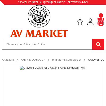
2500 TL VE ÜZERİ ALIŞVERİŞLERİNİZDE ÜCRETSİZ KARGO!
Anasayfa
KAMP & OUTDOOR
Masalar & Sandalyeler
GrayWolf Quat