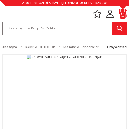
2500 TL VE ÜZERİ ALIŞVERİŞLERİNİZDE ÜCRETSİZ KARGO!
Anasayfa
KAMP & OUTDOOR
Masalar & Sandalyeler
GrayWolf Kamp