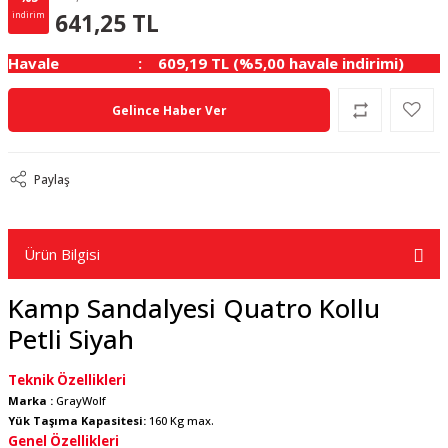
33.75 TL
KAZANÇ
641,25 TL
indirim
Havale
609,19 TL (%5,00 havale indirimi)
Gelince Haber Ver
Paylaş
Ürün Bilgisi
Kamp Sandalyesi Quatro Kollu
Petli Siyah
Teknik Özellikleri
Marka :
GrayWolf
Yük Taşıma Kapasitesi:
160 Kg max.
Genel Özellikleri