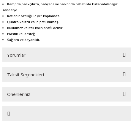
Kampda,balıkçılıkta, bahçede ve balkonda rahatlıkla kullanabileceğiz
sandalye.
Katlanır özelliği ile yer kaplamaz.
Quatro kaliteli kalın petli kumaş.
Bükülmez kaliteli kalın profil demir.
Plastik kol desteği.
Sağlam ve dayanıklı.
Yorumlar
Taksit Seçenekleri
Bu ürüne ilk yorumu siz yapın!
Önerileriniz
Yorum Yaz
Bu ürünün fiyat bilgisi, resim, ürün açıklamalarında ve diğer konularda
yetersiz gördüğünüz noktaları öneri formunu kullanarak tarafımıza
iletebilirsiniz.
Görüş ve önerileriniz için teşekkür ederiz.