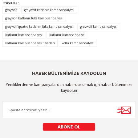
Etiketler :
Ürün resmi kalitesiz, bozuk veya görüntülenemiyor.
graywolf
graywolf katlanır kamp sandalyesi
Ürün açıklamasında eksik bilgiler bulunuyor.
graywolf katlanır lüks kamp sandalyesi
graywolf quatro katlanır lüks kamp sandalyesi
graywolf kamp sandalyesi
Ürün bilgilerinde hatalar bulunuyor.
katlanır kamp sandalyesi
katlanır kamp sandalye
Ürün fiyatı diğer sitelerden daha pahalı.
katlanır kamp sandalyesi fiyatları
kollu kamp sandalyesi
Bu ürüne benzer farklı alternatifler olmalı.
HABER BÜLTENİMİZE KAYDOLUN
Yeniliklerden ve kampanyalardan haberdar olmak için haber bültenimize
Gönder
kaydolun
ABONE OL