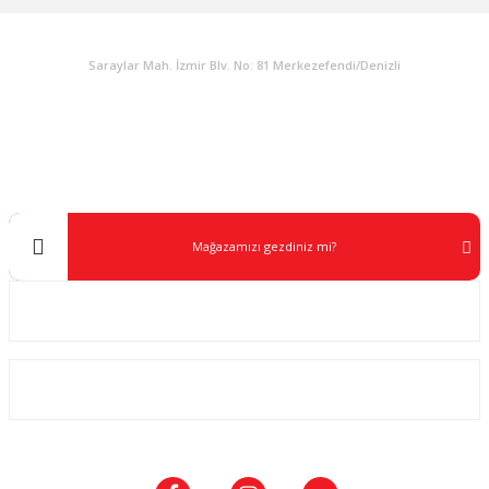
KURUMSAL
Saraylar Mah. İzmir Blv. No: 81 Merkezefendi/Denizli
Müşteri Destek
0 538 453 59 14
info@kocaavpazari.com
Mağazamızı gezdiniz mi?
Kurumsal
ALIŞVERİŞ
SOSYAL MEDYA