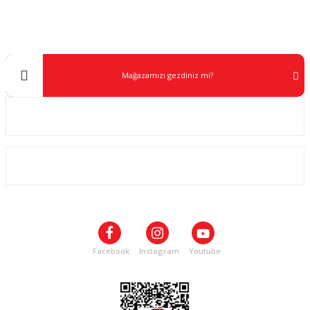
0 538 453 59 14
info@kocaavpazari.com
Mağazamızı gezdiniz mi?
Kurumsal
ALIŞVERİŞ
SOSYAL MEDYA
Facebook
Instagram
Youtube