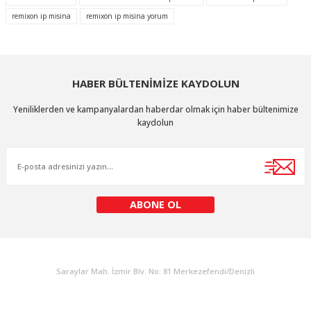
remixon ip misina
remixon ip misina yorum
Ürün resmi kalitesiz, bozuk veya görüntülenemiyor.
Ürün açıklamasında eksik bilgiler bulunuyor.
Ürün bilgilerinde hatalar bulunuyor.
HABER BÜLTENİMİZE KAYDOLUN
Ürün fiyatı diğer sitelerden daha pahalı.
Bu ürüne benzer farklı alternatifler olmalı.
Yeniliklerden ve kampanyalardan haberdar olmak için haber bültenimize
kaydolun
Gönder
ABONE OL
KURUMSAL
Saraylar Mah. İzmir Blv. No: 81 Merkezefendi/Denizli
Müşteri Destek