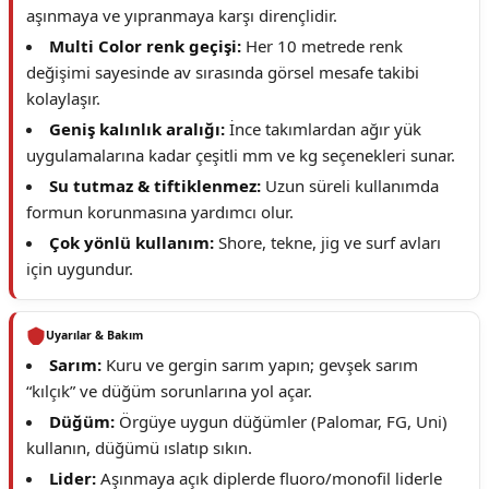
aşınmaya ve yıpranmaya karşı dirençlidir.
Multi Color renk geçişi:
Her 10 metrede renk
değişimi sayesinde av sırasında görsel mesafe takibi
kolaylaşır.
Geniş kalınlık aralığı:
İnce takımlardan ağır yük
uygulamalarına kadar çeşitli mm ve kg seçenekleri sunar.
Su tutmaz & tiftiklenmez:
Uzun süreli kullanımda
formun korunmasına yardımcı olur.
Çok yönlü kullanım:
Shore, tekne, jig ve surf avları
için uygundur.
Uyarılar & Bakım
Sarım:
Kuru ve gergin sarım yapın; gevşek sarım
“kılçık” ve düğüm sorunlarına yol açar.
Düğüm:
Örgüye uygun düğümler (Palomar, FG, Uni)
kullanın, düğümü ıslatıp sıkın.
Lider:
Aşınmaya açık diplerde fluoro/monofil liderle