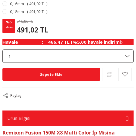
0,16mm - ( 491,02 TL )
0,18mm - ( 491,02 TL )
516,86 TL
%5
25.84 TL
KAZANÇ
491,02 TL
indirim
Havale
466,47 TL (%5,00 havale indirimi)
Sepete Ekle
Paylaş
Ürün Bilgisi
Remixon Fusion 150M X8 Multi Color İp Misina