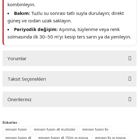
kombinleyin.
Bakım:
Tuzlu su sonrası tatlı suyla durulayın; direkt
güneş ve ısıdan uzak saklayın.
Periyodik değişim:
Aşınma, tüylenme veya renk
solmasında ilk 30–50 m’yi kesip ters sarın ya da yenileyin.
Yorumlar
Taksit Seçenekleri
Bu ürüne ilk yorumu siz yapın!
Önerileriniz
Yorum Yaz
Bu ürünün fiyat bilgisi, resim, ürün açıklamalarında ve diğer konularda
yetersiz gördüğünüz noktaları öneri formunu kullanarak tarafımıza
Etiketler :
iletebilirsiniz.
remixon fusion
remixon fusion x8 multicolor
remixon fusion 8x
Görüş ve önerileriniz için teşekkür ederiz.
remixon fusion x8
remixon fusion x8 150m ip misina
remixon 8x ip misina