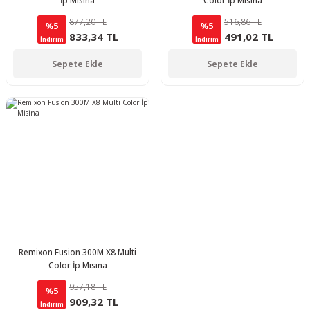
İp Misina
Color İp Misina
877,20 TL
516,86 TL
%5
%5
833,34 TL
491,02 TL
İndirim
İndirim
Sepete Ekle
Sepete Ekle
Remixon Fusion 300M X8 Multi
Color İp Misina
957,18 TL
%5
909,32 TL
İndirim