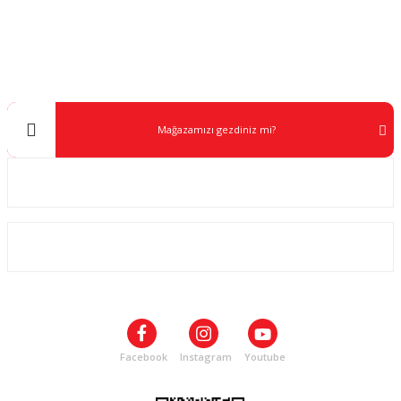
Müşteri Destek
0 538 453 59 14
info@kocaavpazari.com
Mağazamızı gezdiniz mi?
Kurumsal
ALIŞVERİŞ
SOSYAL MEDYA
Facebook
Instagram
Youtube