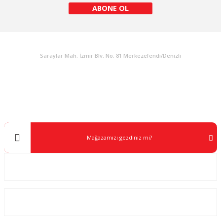
ABONE OL
KURUMSAL
Saraylar Mah. İzmir Blv. No: 81 Merkezefendi/Denizli
Müşteri Destek
0 538 453 59 14
info@kocaavpazari.com
Mağazamızı gezdiniz mi?
Kurumsal
ALIŞVERİŞ