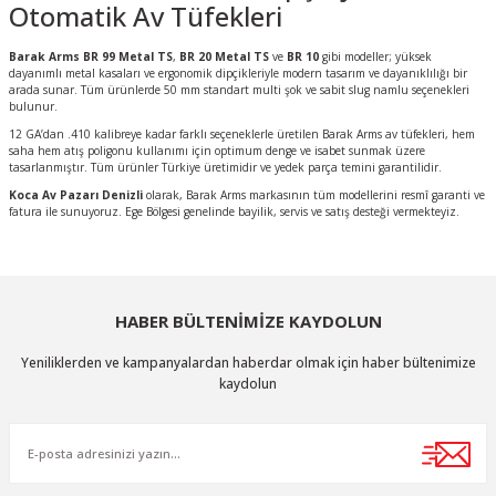
Otomatik Av Tüfekleri
Barak Arms BR 99 Metal TS
,
BR 20 Metal TS
ve
BR 10
gibi modeller; yüksek
dayanımlı metal kasaları ve ergonomik dipçikleriyle modern tasarım ve dayanıklılığı bir
arada sunar. Tüm ürünlerde 50 mm standart multi şok ve sabit slug namlu seçenekleri
bulunur.
12 GA’dan .410 kalibreye kadar farklı seçeneklerle üretilen Barak Arms av tüfekleri, hem
saha hem atış poligonu kullanımı için optimum denge ve isabet sunmak üzere
tasarlanmıştır. Tüm ürünler Türkiye üretimidir ve yedek parça temini garantilidir.
Koca Av Pazarı Denizli
olarak, Barak Arms markasının tüm modellerini resmî garanti ve
fatura ile sunuyoruz. Ege Bölgesi genelinde bayilik, servis ve satış desteği vermekteyiz.
HABER BÜLTENİMİZE KAYDOLUN
Yeniliklerden ve kampanyalardan haberdar olmak için haber bültenimize
kaydolun