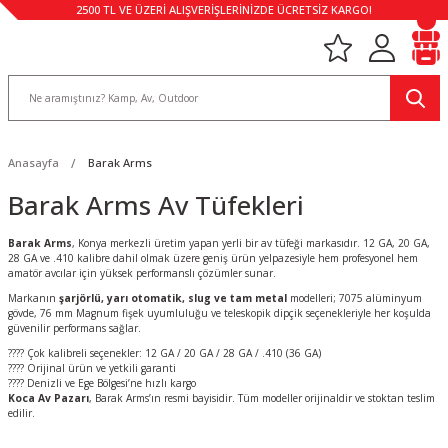
2500 TL VE ÜZERİ ALIŞVERİŞLERİNİZDE ÜCRETSİZ KARGO!
Anasayfa
Barak Arms
Barak Arms Av Tüfekleri
Barak Arms
, Konya merkezli üretim yapan yerli bir av tüfeği markasıdır. 12 GA, 20 GA,
28 GA ve .410 kalibre dahil olmak üzere geniş ürün yelpazesiyle hem profesyonel hem
amatör avcılar için yüksek performanslı çözümler sunar.
Markanın
şarjörlü, yarı otomatik, slug ve tam metal
modelleri; 7075 alüminyum
gövde, 76 mm Magnum fişek uyumluluğu ve teleskopik dipçik seçenekleriyle her koşulda
güvenilir performans sağlar.
???? Çok kalibreli seçenekler: 12 GA / 20 GA / 28 GA / .410 (36 GA)
???? Orijinal ürün ve yetkili garanti
???? Denizli ve Ege Bölgesi’ne hızlı kargo
Koca Av Pazarı
, Barak Arms’ın resmi bayisidir. Tüm modeller orijinaldir ve stoktan teslim
edilir.