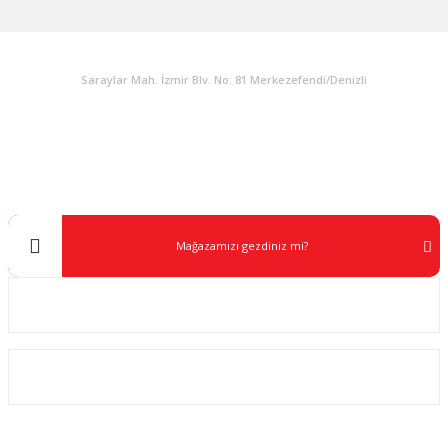
KURUMSAL
Saraylar Mah. İzmir Blv. No: 81 Merkezefendi/Denizli
Müşteri Destek
0 538 453 59 14
info@kocaavpazari.com
Mağazamızı gezdiniz mi?
Kurumsal
ALIŞVERİŞ
SOSYAL MEDYA