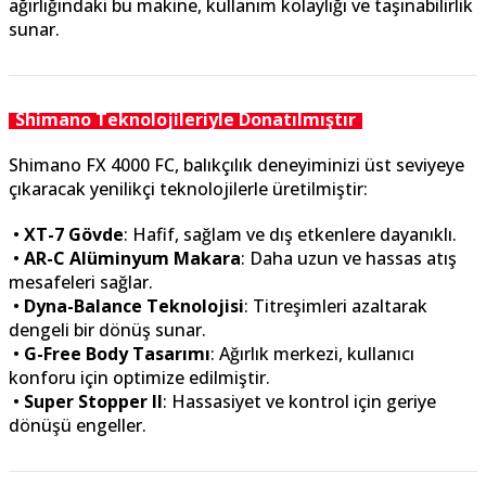
ağırlığındaki bu makine, kullanım kolaylığı ve taşınabilirlik
sunar.
Shimano Teknolojileriyle Donatılmıştır
Shimano FX 4000 FC, balıkçılık deneyiminizi üst seviyeye
çıkaracak yenilikçi teknolojilerle üretilmiştir:
•
XT-7 Gövde
: Hafif, sağlam ve dış etkenlere dayanıklı.
•
AR-C Alüminyum Makara
: Daha uzun ve hassas atış
mesafeleri sağlar.
•
Dyna-Balance Teknolojisi
: Titreşimleri azaltarak
dengeli bir dönüş sunar.
•
G-Free Body Tasarımı
: Ağırlık merkezi, kullanıcı
konforu için optimize edilmiştir.
•
Super Stopper II
: Hassasiyet ve kontrol için geriye
dönüşü engeller.