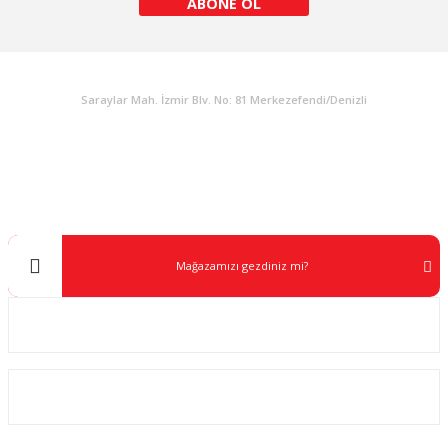
ABONE OL
KURUMSAL
Saraylar Mah. İzmir Blv. No: 81 Merkezefendi/Denizli
Müşteri Destek
0 538 453 59 14
info@kocaavpazari.com
Mağazamızı gezdiniz mi?
Kurumsal
ALIŞVERİŞ