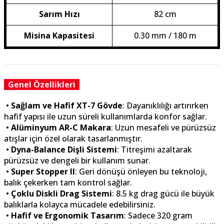
Sarım Hızı
82 cm
Misina Kapasitesi
0.30 mm / 180 m
Genel Özellikleri
•
Sağlam ve Hafif XT-7 Gövde
: Dayanıklılığı artırırken
hafif yapısı ile uzun süreli kullanımlarda konfor sağlar.
•
Alüminyum AR-C Makara
: Uzun mesafeli ve pürüzsüz
atışlar için özel olarak tasarlanmıştır.
•
Dyna-Balance Dişli Sistemi
: Titreşimi azaltarak
pürüzsüz ve dengeli bir kullanım sunar.
•
Super Stopper II
: Geri dönüşü önleyen bu teknoloji,
balık çekerken tam kontrol sağlar.
•
Çoklu Diskli Drag Sistemi
: 8.5 kg drag gücü ile büyük
balıklarla kolayca mücadele edebilirsiniz.
•
Hafif ve Ergonomik Tasarım
: Sadece 320 gram