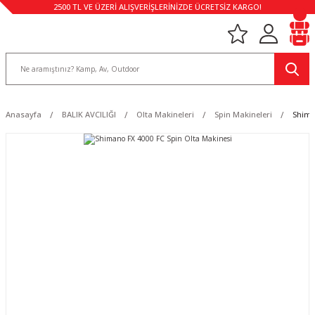
2500 TL VE ÜZERİ ALIŞVERİŞLERİNİZDE ÜCRETSİZ KARGO!
Anasayfa
BALIK AVCILIĞI
Olta Makineleri
Spin Makineleri
Shima