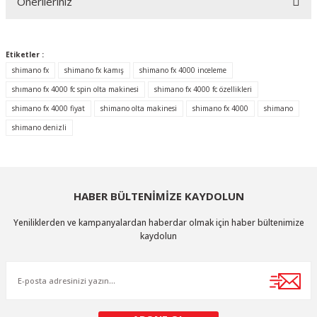
Önerileriniz
Yorum Yaz
Bu ürünün fiyat bilgisi, resim, ürün açıklamalarında ve diğer konularda
yetersiz gördüğünüz noktaları öneri formunu kullanarak tarafımıza
Etiketler :
iletebilirsiniz.
shimano fx
shimano fx kamış
shimano fx 4000 inceleme
Görüş ve önerileriniz için teşekkür ederiz.
shımano fx 4000 fc spin olta makinesi
shimano fx 4000 fc özellikleri
shimano fx 4000 fiyat
shimano olta makinesi
shimano fx 4000
shimano
Ürün resmi kalitesiz, bozuk veya görüntülenemiyor.
shimano denizli
Ürün açıklamasında eksik bilgiler bulunuyor.
Ürün bilgilerinde hatalar bulunuyor.
Ürün fiyatı diğer sitelerden daha pahalı.
HABER BÜLTENİMİZE KAYDOLUN
Bu ürüne benzer farklı alternatifler olmalı.
Yeniliklerden ve kampanyalardan haberdar olmak için haber bültenimize
kaydolun
Gönder