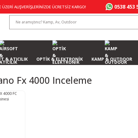
0538 453 
E ÜZERİ ALIŞVERİŞLERİNİZDE ÜCRETSİZ KARGO!
T & ATICILIK
OPTİK & ELEKTRONİK
KAMP & OUTDOOR
ano Fx 4000 Inceleme