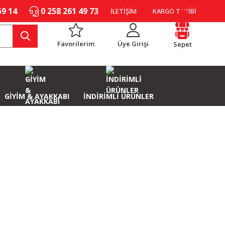
59 14
0 258 261 49 73
İLETİŞİM
KARGO TAKİBİ
Favorilerim
Üye Girişi
Sepet
GİYİM & AYAKKABI
İNDİRİMLİ ÜRÜNLER