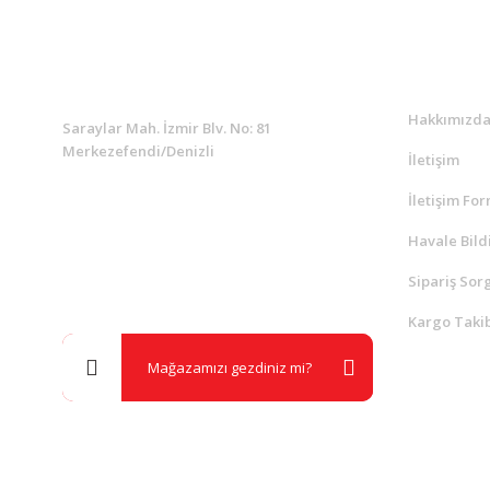
KURUMSAL
Kurumsa
Hakkımızd
Saraylar Mah. İzmir Blv. No: 81
Merkezefendi/Denizli
İletişim
İletişim Fo
Müşteri Destek
0 538 453 59 14
Havale Bild
Sipariş Sor
info@kocaavpazari.com
Kargo Takib
Mağazamızı gezdiniz mi?