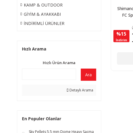
KAMP & OUTDOOR
Shimano
GİYİM & AYAKKABI
FC Sp
Mak
İNDİRİMLİ ÜRÜNLER
%15
İndirim
Hızlı Arama
Hızlı Ürün Arama
Ara
Detaylı Arama
En Populer Olanlar
Sky Pellets 5,5 mm Dome Heavy Saçma