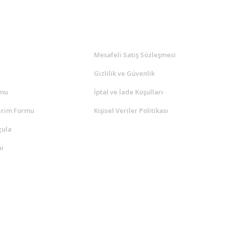
l
ALIŞVERİŞ
a
Mesafeli Satış Sözleşmesi
Gizlilik ve Güvenlik
rmu
İptal ve İade Koşulları
irim Formu
Kişisel Veriler Politikası
gula
i