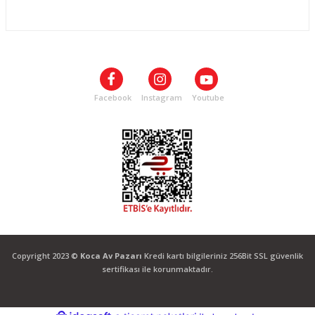
ALIŞVERİŞ
SOSYAL MEDYA
Facebook
Instagram
Youtube
Copyright 2023 ©
Koca Av Pazarı
Kredi kartı bilgileriniz 256Bit SSL güvenlik
sertifikası ile korunmaktadır.