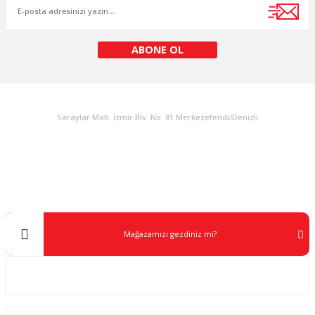
ABONE OL
KURUMSAL
Saraylar Mah. İzmir Blv. No: 81 Merkezefendi/Denizli
Müşteri Destek
0 538 453 59 14
info@kocaavpazari.com
Mağazamızı gezdiniz mi?
Kurumsal