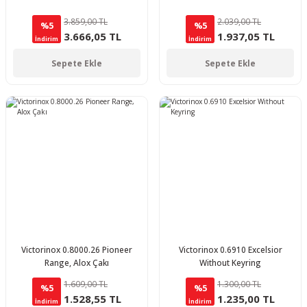
3.859,00 TL
2.039,00 TL
%5
%5
3.666,05 TL
1.937,05 TL
İndirim
İndirim
Sepete Ekle
Sepete Ekle
Victorinox 0.8000.26 Pioneer
Victorinox 0.6910 Excelsior
Range, Alox Çakı
Without Keyring
1.609,00 TL
1.300,00 TL
%5
%5
1.528,55 TL
1.235,00 TL
İndirim
İndirim