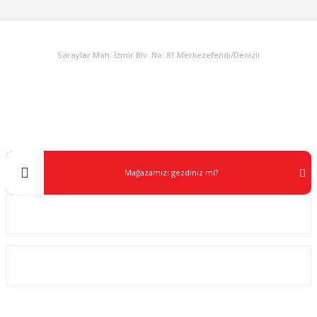
KURUMSAL
Saraylar Mah. İzmir Blv. No: 81 Merkezefendi/Denizli
Müşteri Destek
0 538 453 59 14
info@kocaavpazari.com
Mağazamızı gezdiniz mi?
Kurumsal
ALIŞVERİŞ
SOSYAL MEDYA