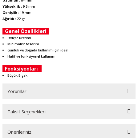
Uzunluk :
84 mm
Yükseklik :
9,5 mm
Genişlik :
19 mm
Ağırlık :
22 gr
Genel Özellikleri
İsviçre üretimi
Minimalist tasarım
Günlük ve doğada kullanım için ideal
Hafif ve fonksiyonel kullanım
Fonksiyonları
Büyük Bıçak
Yorumlar
Taksit Seçenekleri
Bu ürüne ilk yorumu siz yapın!
Önerileriniz
Yorum Yaz