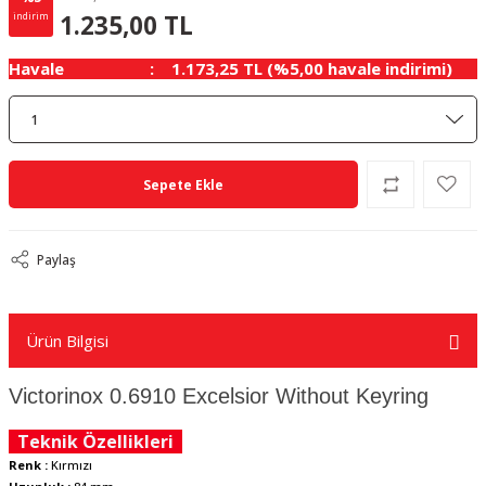
65.00 TL
KAZANÇ
1.235,00 TL
indirim
Havale
1.173,25 TL (%5,00 havale indirimi)
Sepete Ekle
Paylaş
Ürün Bilgisi
Victorinox 0.6910 Excelsior Without Keyring
Teknik Özellikleri
Renk :
Kırmızı