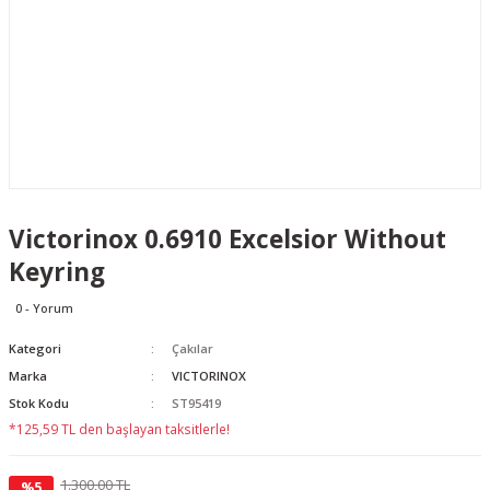
Victorinox 0.6910 Excelsior Without
Keyring
0 - Yorum
Kategori
Çakılar
Marka
VICTORINOX
Stok Kodu
ST95419
*125,59 TL den başlayan taksitlerle!
1.300,00 TL
%5