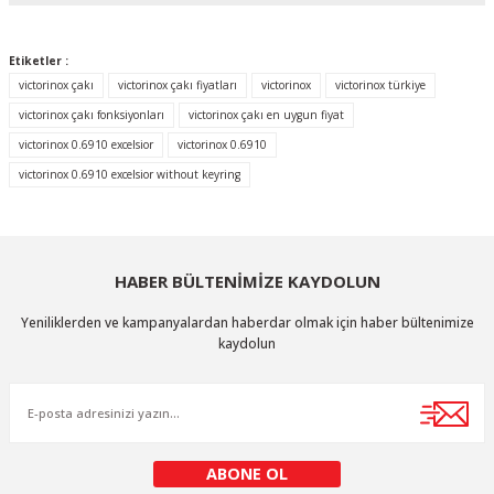
Bu ürünün fiyat bilgisi, resim, ürün açıklamalarında ve diğer konularda
yetersiz gördüğünüz noktaları öneri formunu kullanarak tarafımıza
Etiketler :
iletebilirsiniz.
victorinox çakı
victorinox çakı fiyatları
victorinox
victorinox türkiye
Görüş ve önerileriniz için teşekkür ederiz.
victorinox çakı fonksiyonları
victorinox çakı en uygun fiyat
victorinox 0.6910 excelsior
victorinox 0.6910
Ürün resmi kalitesiz, bozuk veya görüntülenemiyor.
victorinox 0.6910 excelsior without keyring
Ürün açıklamasında eksik bilgiler bulunuyor.
Ürün bilgilerinde hatalar bulunuyor.
Ürün fiyatı diğer sitelerden daha pahalı.
HABER BÜLTENİMİZE KAYDOLUN
Bu ürüne benzer farklı alternatifler olmalı.
Yeniliklerden ve kampanyalardan haberdar olmak için haber bültenimize
kaydolun
Gönder
ABONE OL