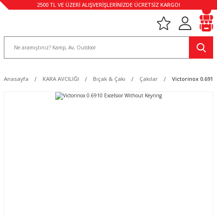
2500 TL VE ÜZERİ ALIŞVERİŞLERİNİZDE ÜCRETSİZ KARGO!
Anasayfa
KARA AVCILIĞI
Bıçak & Çakı
Çakılar
Victorinox 0.6910