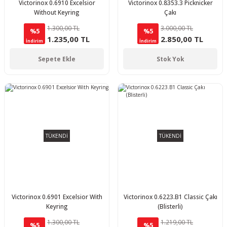
Victorinox 0.6910 Excelsior
Victorinox 0.8353.3 Picknicker
Without Keyring
Çakı
1.300,00 TL
3.000,00 TL
%5
%5
1.235,00 TL
2.850,00 TL
İndirim
İndirim
Sepete Ekle
Stok Yok
TÜKENDİ
TÜKENDİ
Victorinox 0.6901 Excelsior With
Victorinox 0.6223.B1 Classic Çakı
Keyring
(Blisterli)
1.300,00 TL
1.219,00 TL
%5
%5