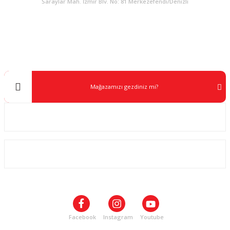
Saraylar Mah. İzmir Blv. No: 81 Merkezefendi/Denizli
Müşteri Destek
0 538 453 59 14
info@kocaavpazari.com
Mağazamızı gezdiniz mi?
Kurumsal
ALIŞVERİŞ
SOSYAL MEDYA
Facebook
Instagram
Youtube