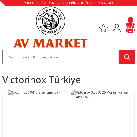
2500 TL VE ÜZERİ ALIŞVERİŞLERİNİZDE ÜCRETSİZ KARGO!
Victorinox Türkiye