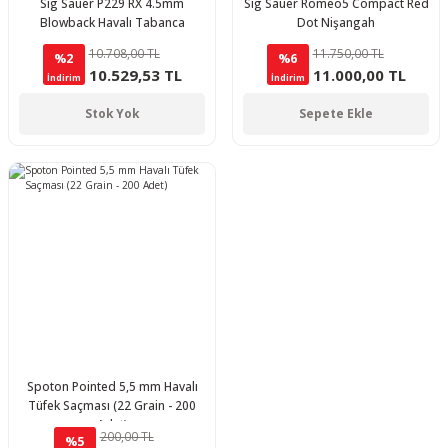
Sig Sauer P229 RX 4.5mm
Sig Sauer Romeo5 Compact Red
Blowback Havalı Tabanca
Dot Nişangah
10.708,00 TL
11.750,00 TL
%2
%6
10.529,53 TL
11.000,00 TL
İndirim
İndirim
Stok Yok
Sepete Ekle
Spoton Pointed 5,5 mm Havalı
Tüfek Saçması (22 Grain - 200
Adet)
200,00 TL
%5