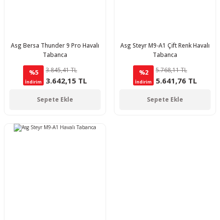
Asg Bersa Thunder 9 Pro Havalı
Asg Steyr M9-A1 Çift Renk Havalı
Tabanca
Tabanca
3.845,41 TL
5.768,11 TL
%5
%2
3.642,15 TL
5.641,76 TL
İndirim
İndirim
Sepete Ekle
Sepete Ekle