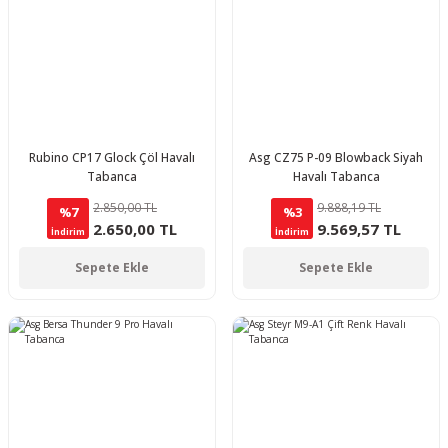
Rubino CP17 Glock Çöl Havalı
Asg CZ75 P-09 Blowback Siyah
Tabanca
Havalı Tabanca
2.850,00 TL
9.888,19 TL
%7
%3
2.650,00 TL
9.569,57 TL
İndirim
İndirim
Sepete Ekle
Sepete Ekle