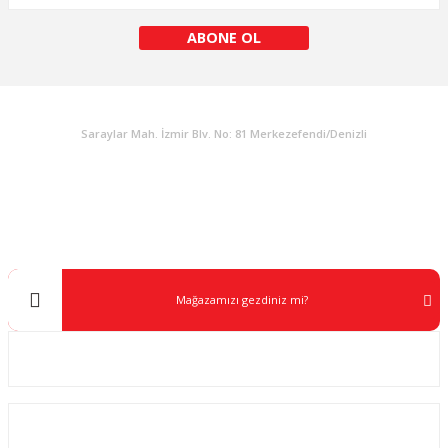
ABONE OL
KURUMSAL
Saraylar Mah. İzmir Blv. No: 81 Merkezefendi/Denizli
Müşteri Destek
0 538 453 59 14
info@kocaavpazari.com
Mağazamızı gezdiniz mi?
Kurumsal
ALIŞVERİŞ