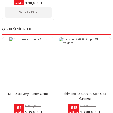
190,00 TL
İndirim
Sepete Ekle
ÇOK BEĞENİLENLER
DFT Discovery Hunter Çizme
Shimano FX 4000 FC Spin Olta
Makinesi
1.000,00 TL
2.000,00 TL
%7
%15
935,00 TL
1.700,00 TL
İndirim
İndirim