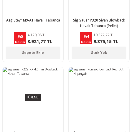
Asg Steyr M9-A1 Havalı Tabanca
Sig Sauer P320 Siyah Blowback
Havalı Tabanca (Pellet)
4.120,08 TL
10.327,27 TL
%5
%4
3.921,77 TL
9.875,15 TL
İndirim
İndirim
Sepete Ekle
Stok Yok
TÜKENDİ